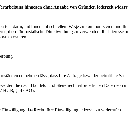
Verarbeitung hingegen ohne Angabe von Gründen jederzeit widers
g besteht darin, mit Ihnen auf schnellem Wege zu kommunizieren und I
ns vor, diese für postalische Direktwerbung zu verwenden. Ihr Interess
onyms) wahren.
werbung
ständen entnehmen lässt, dass Ihre Anfrage bzw. der betroffene Sachve
 werden die nach Handels- und Steuerrecht erforderlichen Daten von un
§257 HGB, §147 AO).
r Einwilligung das Recht, Ihre Einwilligung jederzeit zu widerrufen.