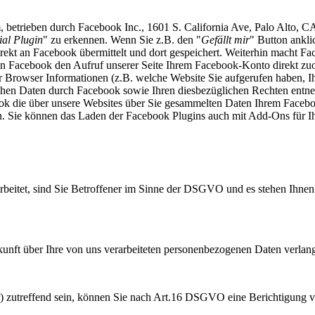
 betrieben durch Facebook Inc., 1601 S. California Ave, Palo Alto, 
al Plugin
" zu erkennen. Wenn Sie z.B. den "
Gefällt mir
" Button ankl
ekt an Facebook übermittelt und dort gespeichert. Weiterhin macht Fa
ann Facebook den Aufruf unserer Seite Ihrem Facebook-Konto direkt zu
hr Browser Informationen (z.B. welche Website Sie aufgerufen haben, I
chen Daten durch Facebook sowie Ihren diesbezüglichen Rechten entne
ok die über unsere Websites über Sie gesammelten Daten Ihrem Faceb
. Sie können das Laden der Facebook Plugins auch mit Add-Ons für Ih
eitet, sind Sie Betroffener im Sinne der DSGVO und es stehen Ihnen
ft über Ihre von uns verarbeiteten personenbezogenen Daten verlan
r) zutreffend sein, können Sie nach Art.16 DSGVO eine Berichtigung ve